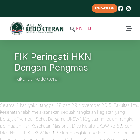
PENDAFTARAN
EN
ID
FIK Peringati HKN
Dengan Pengmas
Fakultas Kedokteran
Selama 2 hari yakni tanggal 28 dan 29 November 2015, Fakultas Ilmu
Kesehatan telah melaksanakan sebuah rangkaian kegiatan yang
bertajuk “Kembali Sehat Bersama UKSW”. Kegiatan ini dalam rangka
peringatan Hari Kesehatan Nasional, Dies Natalis UKDW ke-59, dan
Dies Natalis FIK-UKSW ke-9. Seluruh kegiatan berlangsung di Dusun
Rejosari, Desa Batur, Kecamatan Getasan, Kabupaten Semarang.