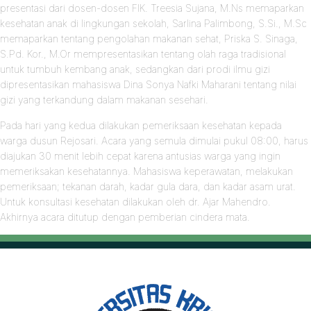
presentasi dari dosen-dosen FIK. Treesia Sujana, M.Ns memaparkan
kesehatan anak di lingkungan sekolah, Sarlina Palimbong, S.Si., M.Sc
memaparkan tentang pengolahan makanan sehat, Priska S. Sinaga,
S.Pd. Kor., M.Or mempresentasikan tentang olah raga tradisional
untuk tumbuh kembang anak, sedangkan dari prodi ilmu gizi
dipresentasikan mahasiswa Dina Sonya Nafki Maharani tentang nilai
gizi yang terkandung dalam makanan sesehari.
Pada hari yang kedua dilakukan pemeriksaan kesehatan kepada
warga dusun Rejosari. Acara yang semula dimulai pukul 08:00, harus
diajukan 30 menit lebih cepat karena antusias warga yang ingin
memeriksakan kesehatannya. Mahasiswa keperawatan, melakukan
pemeriksaan; tekanan darah, kadar gula dara, dan kadar asam urat.
Untuk konsultasi kesehatan dilakukan oleh dr. Ajar Mahendro.
Akhirnya acara ditutup dengan pemberian cindera mata.