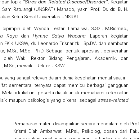
engan topik
“Stres dan Related Disease/Disorder”
.
Kegiatan
as Sam Ratulangi (UNSRAT) Manado, yakni
Prof. Dr. dr. B. H.
akan Ketua Senat Universitas UNSRAT.
dipimpin oleh Wynda Lestari Lamaliwa, S.Gz., M.Biomed.,
ia Raya
dan
Hymne Satya Wacana
. Laporan kegiatan
n FKIK UKSW, dr. Leonardo Trisnarizki, Sp.DV, dan sambutan
ur, M.Si., M.Sc., Ph.D. Sebagai bentuk apresiasi, penyerahan
 oleh Wakil Rektor Bidang Pengajaran, Akademik, dan
., M.Sc, mewakili Rektor UKSW.
su yang sangat relevan dalam dunia kesehatan mental saat ini.
rsifat sementara, ternyata dapat memicu berbagai gangguan
. Melalui kuliah ini, peserta diajak untuk memahami keterkaitan
isik maupun psikologis yang dikenal sebagai
stress-related
Pemaparan materi disampaikan secara mendalam oleh Prof. 
Krismi Diah Ambarwati, M.Psi., Psikolog, dosen dari Fak
menekankan pentingnya kesadaran terhadap gejala stres