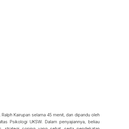
Ralph Kairupan selama 45 menit, dan dipandu oleh
ultas Psikologi UKSW. Dalam penyajiannya, beliau
, strategi coping yang sehat, serta pendekatan