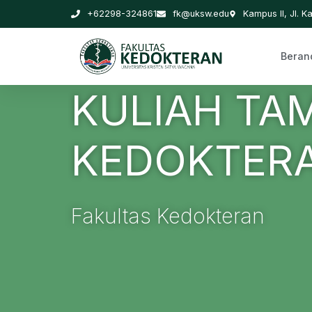
+62298-324861
fk@uksw.edu
Kampus II, Jl. Ka
Beran
KULIAH TA
KEDOKTER
Fakultas Kedokteran