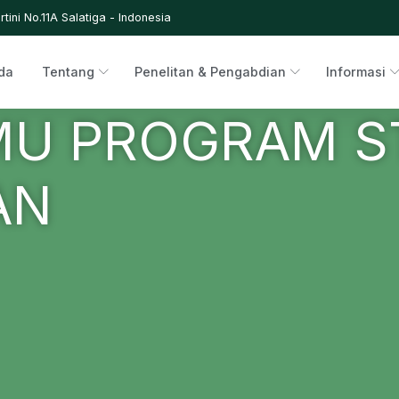
rtini No.11A Salatiga - Indonesia
da
Tentang
Penelitan & Pengabdian
Informasi
MU PROGRAM S
AN