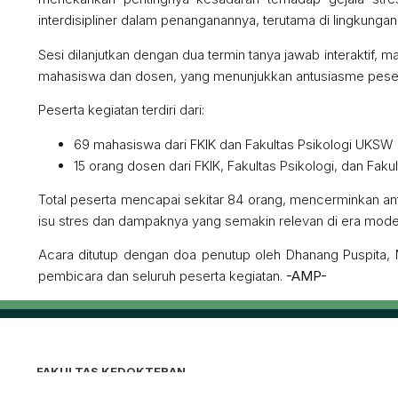
interdisipliner dalam penanganannya, terutama di lingkungan 
Sesi dilanjutkan dengan dua termin tanya jawab interaktif, 
mahasiswa dan dosen, yang menunjukkan antusiasme pesert
Peserta kegiatan terdiri dari:
69 mahasiswa dari FKIK dan Fakultas Psikologi UKSW
15 orang dosen dari FKIK, Fakultas Psikologi, dan Fak
Total peserta mencapai sekitar 84 orang, mencerminkan an
isu stres dan dampaknya yang semakin relevan di era mode
Acara ditutup dengan doa penutup oleh Dhanang Puspita, M
pembicara dan seluruh peserta kegiatan.
-AMP-
FAKULTAS KEDOKTERAN
Kampus II, Jalan Kartini No.11, Sidorejo Lor, Kec.