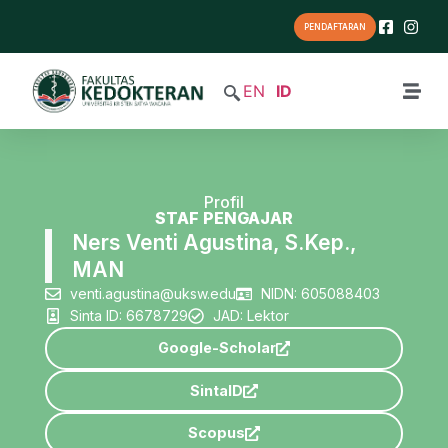
PENDAFTARAN
EN
ID
Profil
STAF PENGAJAR
Ners Venti Agustina, S.Kep.,
MAN
venti.agustina@uksw.edu
NIDN: 605088403
Sinta ID: 6678729
JAD: Lektor
Google-Scholar
SintaID
Scopus